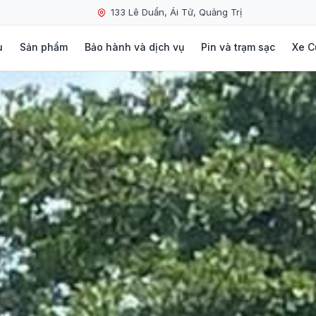
133 Lê Duẩn, Ái Tử, Quảng Trị
u
Sản phẩm
Bảo hành và dịch vụ
Pin và trạm sạc
Xe C
VinFast VF 9
Hệ thống trạm sạc
Chính sách bảo 