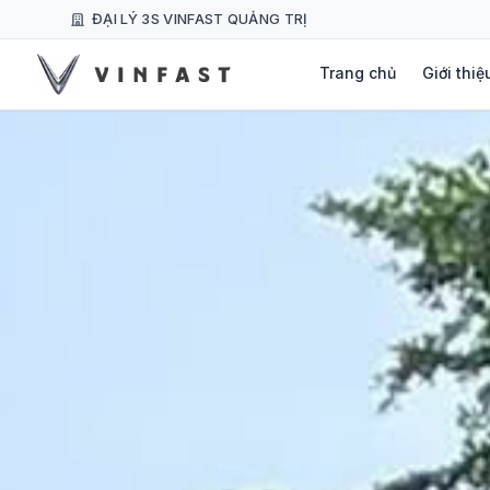
ĐẠI LÝ 3S VINFAST QUẢNG TRỊ
Trang chủ
Giới thiệ
GỢI Ý TÌM KIẾM PHỔ BIẾN
VinFast VF 3
VinFast VF 5 Plus
VinFast VF 8