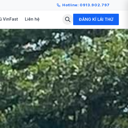
Hotline: 0913.902.797
ũ VinFast
Liên hệ
ĐĂNG KÍ LÁI THỬ
hành