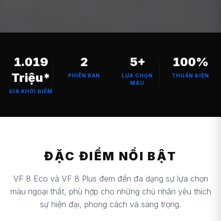
1.019
2
5+
100%
Triệu*
PHIÊN BẢN
LỰA CHỌN
THUẦN ĐIỆN
MÀU
GIÁ KHỞI ĐIỂM
ĐẶC ĐIỂM NỔI BẬT
VF 8 Eco và VF 8 Plus đem đến đa dạng sự lựa chọn
màu ngoại thất, phù hợp cho những chủ nhân yêu thích
sự hiện đại, phong cách và sang trọng.