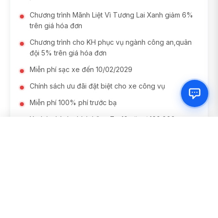
Chương trình Mãnh Liệt Vì Tương Lai Xanh giảm 6%
trên giá hóa đơn
Chương trình cho KH phục vụ ngành công an,quân
đội 5% trên giá hóa đơn
Miễn phí sạc xe đến 10/02/2029
Chính sách ưu đãi đặt biệt cho xe công vụ
Miễn phí 100% phí trước bạ
Xe bảo hành chính hãng 7 - 10 năm / 160.000 -
200.000 km
ĐẶT CỌC VF8 NGAY
Pin bảo hành chính hãng 8 - 10 năm / 160.000 -
200.000 km
Lái thử xe tại nhà miễn phí, có xe ngay, giao xe tại
nhà trên toàn quốc
Hỗ trợ đăng kí, bấm biển số xe trong 1 ngày
Hỗ trợ dán phim cách nhiệt tiêu chuẩn cao, giá tốt