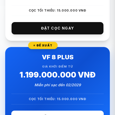
CỌC TỐI THIỂU: 15.000.000 VNĐ
ĐẶT CỌC NGAY
⭐ ĐỀ XUẤT
VF 8 PLUS
GIÁ KHỞI ĐIỂM TỪ
1.199.000.000 VNĐ
Miễn phí sạc đến 02/2029
CỌC TỐI THIỂU: 15.000.000 VNĐ