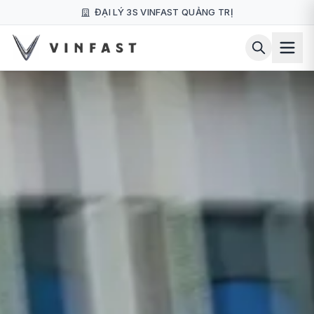
ĐẠI LÝ 3S VINFAST QUẢNG TRỊ
GỢI Ý TÌM KIẾM PHỔ BIẾN
VinFast VF 3
VinFast VF 5 Plus
VinFast VF 8
VinFast VF 9
Hệ thống trạm sạc
Chính sách bảo hành